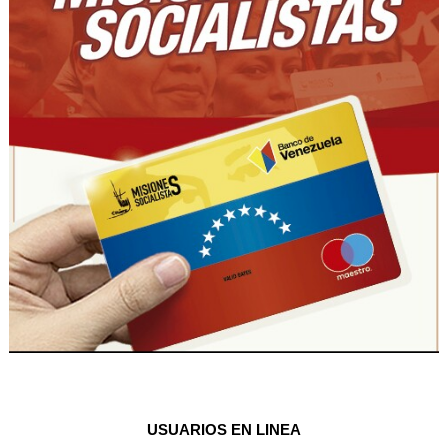
USUARIOS EN LINEA