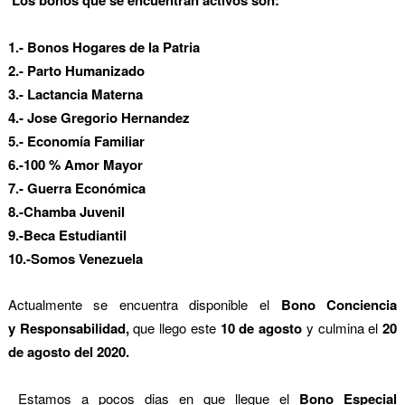
1.- Bonos Hogares de la Patria
2.- Parto Humanizado
3.- Lactancia Materna
4.- Jose Gregorio Hernandez
5.-
Economía Familiar
6.-
100 % Amor Mayor
7.-
Guerra Económica
8.-Chamba Juvenil
9.-Beca Estudiantil
10.-Somos Venezuela
Actualmente se encuentra disponible el
Bono Conciencia
y
Responsabilidad,
que llego este
10 de agosto
y culmina el
20
de agosto del 2020.
Estamos a pocos dias en que llegue el
Bono Especial