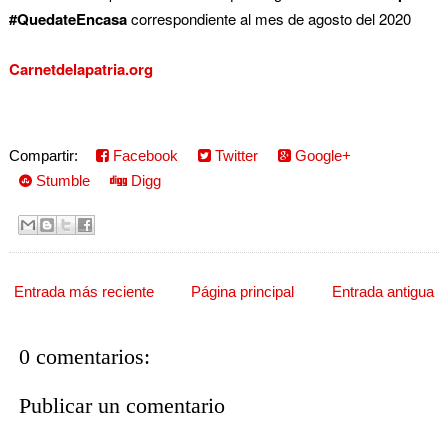
#QuedateEncasa
correspondiente al mes de agosto del 2020
Carnetdelapatria.org
Compartir:
Facebook
Twitter
Google+
Stumble
Digg
Entrada más reciente
Página principal
Entrada antigua
0 comentarios:
Publicar un comentario