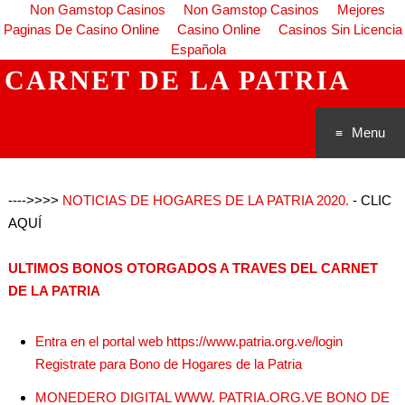
Non Gamstop Casinos
Non Gamstop Casinos
Mejores
Paginas De Casino Online
Casino Online
Casinos Sin Licencia
Española
CARNET DE LA PATRIA
Menu
Saltar al
---->>>>
NOTICIAS DE HOGARES DE LA PATRIA 2020.
- CLIC
conteni
AQUÍ
do
ULTIMOS BONOS OTORGADOS A TRAVES DEL CARNET
DE LA PATRIA
Entra en el portal web https://www.patria.org.ve/login
Registrate para Bono de Hogares de la Patria
MONEDERO DIGITAL WWW. PATRIA.ORG.VE BONO DE