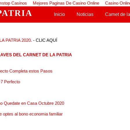
stop Casinos
Mejores Paginas De Casino Online
Casino Onlin
PATRIA
Saltar al contenido
Inicio
Noticias
Carnet de la
A PATRIA 2020.
- CLIC AQUÍ
AVES DEL CARNET DE LA PATRIA
rfecto Completa estos Pasos
+7 Perfecto
no Quedate en Casa Octubre 2020
ue optes al bono economia familiar