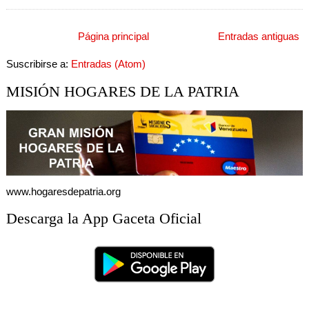
Página principal
Entradas antiguas
Suscribirse a:
Entradas (Atom)
MISIÓN HOGARES DE LA PATRIA
www.hogaresdepatria.org
Descarga la App Gaceta Oficial