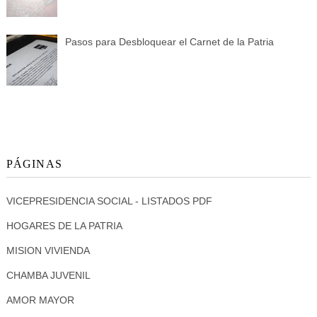
Pasos para Desbloquear el Carnet de la Patria
PÁGINAS
VICEPRESIDENCIA SOCIAL - LISTADOS PDF
HOGARES DE LA PATRIA
MISION VIVIENDA
CHAMBA JUVENIL
AMOR MAYOR