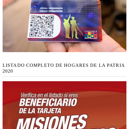
LISTADO COMPLETO DE HOGARES DE LA PATRIA
2020