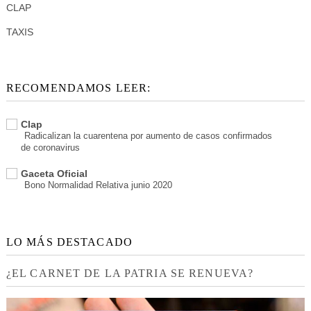
CLAP
TAXIS
RECOMENDAMOS LEER:
Clap
Radicalizan la cuarentena por aumento de casos confirmados
de coronavirus
Gaceta Oficial
Bono Normalidad Relativa junio 2020
LO MÁS DESTACADO
¿EL CARNET DE LA PATRIA SE RENUEVA?