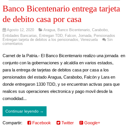
Banco Bicentenario entrega tarjeta
de debito casa por casa
Agosto 12, 2020
Aragua
,
Banco Bicentenario
,
Carabobo
,
Entidades Bancarias
,
Entregan TDD
,
Falcon
,
Jornada
,
Pensionados
Entregan tarjeta de debitos a los pensionados
,
Venezuela
Sin
comentarios
Carnet de la Patria.- El Banco Bicentenario realizo una jornada en
conjunto con la gobernaciones y alcaldía en varios estados,
para la entrega de tarjetas de debitos casa por casa a los
pensionados del estado Aragua, Carabobo, Falcón y Lara en
donde entregaron 1330 TDD, y se encuentran activas para que
realices sus operaciones electronica y pago movil desde la
comodidad...
Continuar leyendo →
Compartir:
Facebook
Twitter
Google+