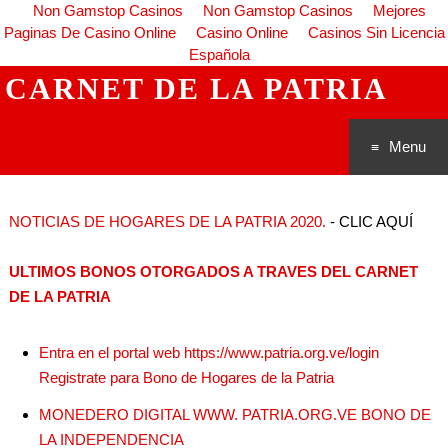
Non Gamstop Casinos
Non Gamstop Casinos
Mejores
Paginas De Casino Online
Casino Online
Casinos Sin Licencia
Española
CARNET DE LA PATRIA
Menu
Saltar al
NOTICIAS DE HOGARES DE LA PATRIA 2020.
- CLIC AQUÍ
conteni
ULTIMOS BONOS OTORGADOS A TRAVES DEL CARNET
do
DE LA PATRIA
Entra en el portal web https://www.patria.org.ve/login
Registrate para Bono de Hogares de la Patria
MONEDERO DIGITAL WWW. PATRIA.ORG.VE BONO DE
LA INDEPENDENCIA