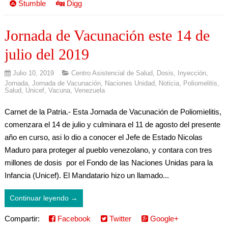
Stumble
Digg
Jornada de Vacunación este 14 de
julio del 2019
Julio 10, 2019
Centro Asistencial de Salud
,
Dosis
,
Inyección
,
Jornada
,
Jornada de Vacunación
,
Naciones Unidad
,
Noticia
,
Poliomelitis
,
Salud
,
Unicef
,
Vacuna
,
Venezuela
Carnet de la Patria.- Esta Jornada de Vacunación de Poliomielitis,
comenzara el 14 de julio y culminara el 11 de agosto del presente
año en curso, asi lo dio a conocer el Jefe de Estado Nicolas
Maduro para proteger al pueblo venezolano, y contara con tres
millones de dosis por el Fondo de las Naciones Unidas para la
Infancia (Unicef). El Mandatario hizo un llamado...
Continuar leyendo →
Compartir:
Facebook
Twitter
Google+