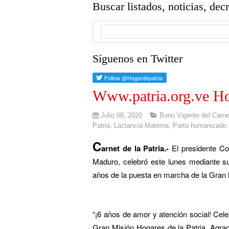
Buscar listados, noticias, dec
Síguenos en Twitter
Www.patria.org.ve Hog
Julio 08, 2020
Bono Vigente del Carnet
Patria
,
Lactancia Materna
,
Parto humanizado
C
arnet de la Patria.-
El presidente Co
Maduro, celebró este lunes mediante su
años de la puesta en marcha de la Gran 
“¡6 años de amor y atención social! Cel
Gran Misión Hogares de la Patria. Agrad