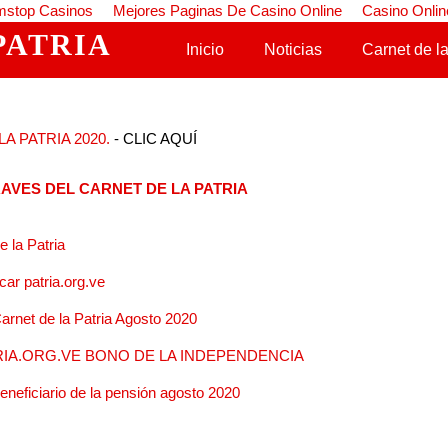
stop Casinos
Mejores Paginas De Casino Online
Casino Onlin
PATRIA
Saltar al contenido
Inicio
Noticias
Carnet de la
A PATRIA 2020.
- CLIC AQUÍ
AVES DEL CARNET DE LA PATRIA
 la Patria
ar patria.org.ve
arnet de la Patria Agosto 2020
IA.ORG.VE BONO DE LA INDEPENDENCIA
beneficiario de la pensión agosto 2020